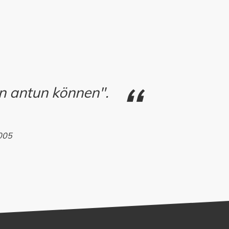
rn antun können".
005