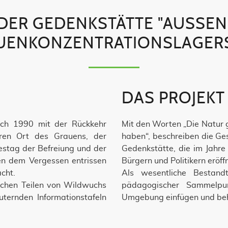
ER GEDENKSTÄTTE "AUSSEN
UENKONZENTRATIONSLAGERS
DAS PROJEKT
ch 1990 mit der Rückkehr
Mit den Worten „Die Natur g
eren Ort des Grauens, der
haben“, beschreiben die Ges
estag der Befreiung und der
Gedenkstätte, die im Jahr
gen dem Vergessen entrissen
Bürgern und Politikern eröff
cht.
Als wesentliche Bestand
ichen Teilen von Wildwuchs
pädagogischer Sammelpu
ternden Informationstafeln
Umgebung einfügen und beh