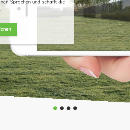
nen Sprachen und schafft die
.
ionen
•
•
•
•